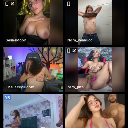
SelineMoon
Nora_Vennucci
TheLaceyBloom
taty_juts